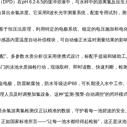
二胺（DPD）在pH 6.2-6.5的缓冲溶液中，与水样中的游离
动换算出余氯浓度。它采用8波长光学测量系统，配套专用试剂，
基于恒压法原理，利用特定的电极系统、稳定的电压施加和电
传感器内置温度自动补偿模块，可自动修正水温对测量结果的影
标配”。多参数水质分析仪采用便携式设计，标配手提箱和辅助工
部门的泳池水质抽检行动，现场取样、即时读数、快速判断，检
金电极，防震耐腐蚀，防水等级达IP68，可长期浸入水中工作
理人员及时调整加氯设备。这种“监测-预警-自动调控”的闭环模
质余氯游离氯检测仪正以精准的数据，守护着每一池碧波的安全
正如国家标准所言——“让每一池水都经得起检验”，这正是泳