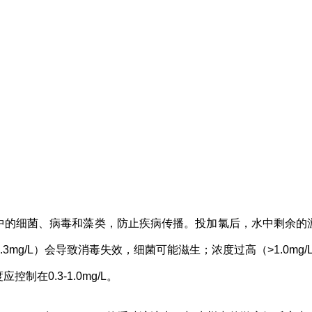
中的细菌、病毒和藻类，防止疾病传播。投加氯后，水中剩余的
3mg/L）会导致消毒失效，细菌可能滋生；浓度过高（>1.0m
制在0.3-1.0mg/L。