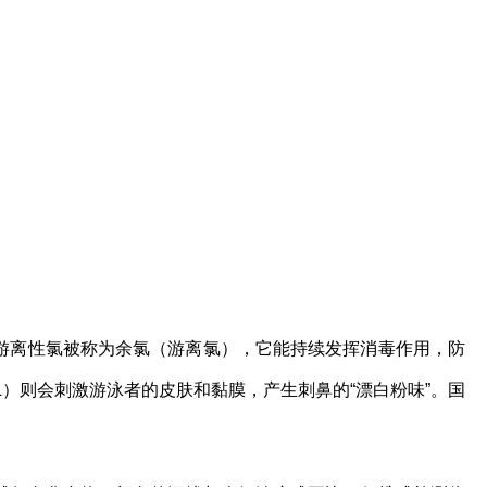
游离性氯被称为余氯（游离氯），它能持续发挥消毒作用，防
g/L）则会刺激游泳者的皮肤和黏膜，产生刺鼻的“漂白粉味”。国